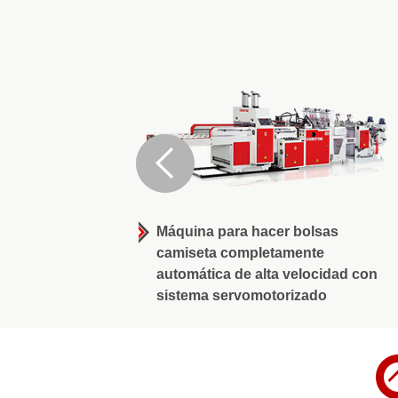
acer bolsas
Máquina para hacer bolsas
líneas de alta
camiseta completamente
orte por calor y
automática de alta velocidad con
otorizado
sistema servomotorizado