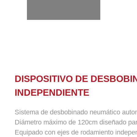
DISPOSITIVO DE DESBOBI
INDEPENDIENTE
Sistema de desbobinado neumático automá
El nuevo diseño de la estructura del cu
Diámetro máximo de 120cm diseñado para 
Equipado con ejes de rodamiento indepen